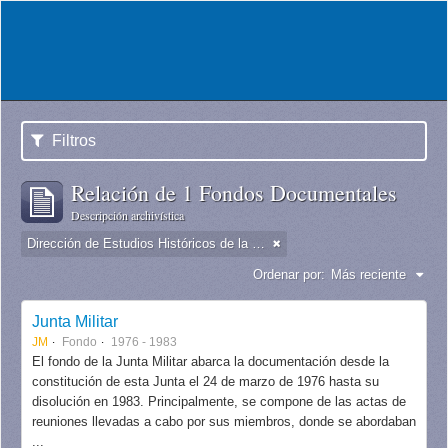
Filtros
Relación de 1 Fondos Documentales
Descripción archivística
Dirección de Estudios Históricos de la Fuerza Aérea
Ordenar por:
Más reciente
Junta Militar
JM
Fondo
1976 - 1983
El fondo de la Junta Militar abarca la documentación desde la
constitución de esta Junta el 24 de marzo de 1976 hasta su
disolución en 1983. Principalmente, se compone de las actas de
reuniones llevadas a cabo por sus miembros, donde se abordaban
...