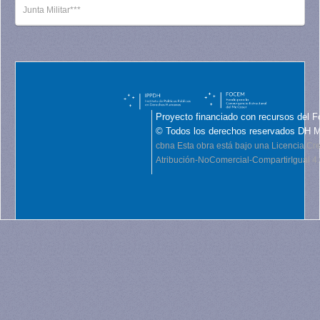
Junta Militar***
Proyecto financiado con recursos del F
© Todos los derechos reservados DH 
cbna
Esta obra está bajo una Licencia C
Atribución-NoComercial-CompartirIgual 4.0