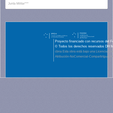
Junta Militar***
Proyecto financiado con recursos del F
© Todos los derechos reservados DH 
cbna
Esta obra está bajo una Licencia C
Atribución-NoComercial-CompartirIgual 4.0