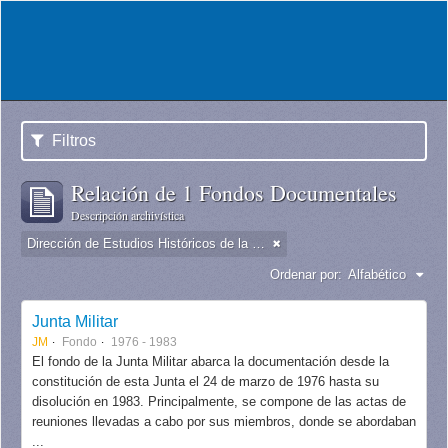
Filtros
Relación de 1 Fondos Documentales
Descripción archivística
Dirección de Estudios Históricos de la Fuerza Aérea
Ordenar por:
Alfabético
Junta Militar
JM
Fondo
1976 - 1983
El fondo de la Junta Militar abarca la documentación desde la
constitución de esta Junta el 24 de marzo de 1976 hasta su
disolución en 1983. Principalmente, se compone de las actas de
reuniones llevadas a cabo por sus miembros, donde se abordaban
...