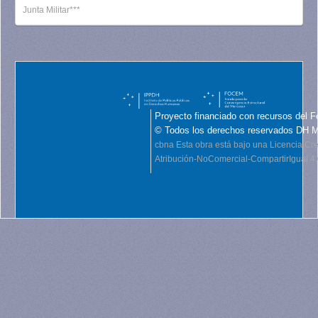
Junta Militar***
Proyecto financiado con recursos del F
© Todos los derechos reservados DH 
cbna
Esta obra está bajo una Licencia C
Atribución-NoComercial-CompartirIgual 4.0