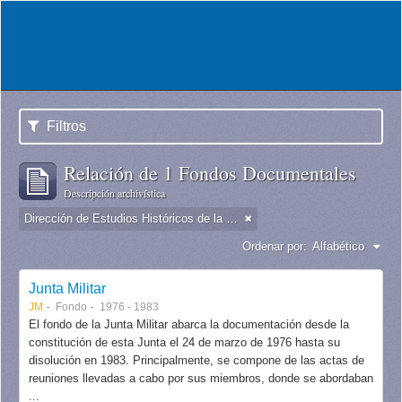
Filtros
Relación de 1 Fondos Documentales
Descripción archivística
Dirección de Estudios Históricos de la Fuerza Aérea
Ordenar por:
Alfabético
Junta Militar
JM
Fondo
1976 - 1983
El fondo de la Junta Militar abarca la documentación desde la
constitución de esta Junta el 24 de marzo de 1976 hasta su
disolución en 1983. Principalmente, se compone de las actas de
reuniones llevadas a cabo por sus miembros, donde se abordaban
...