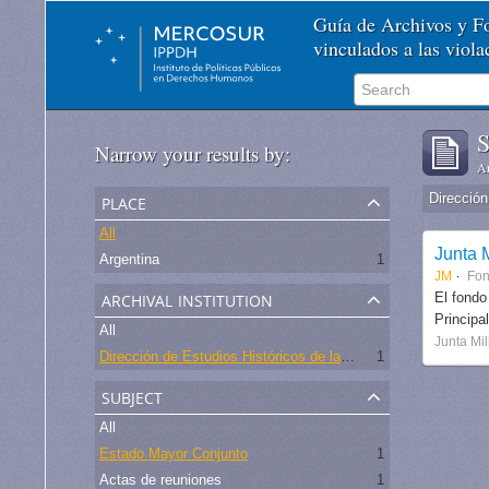
Guía de Archivos y 
vinculados a las viol
S
Narrow your results by:
Ar
place
All
Junta M
Argentina
1
JM
Fo
archival institution
El fondo
Principa
All
Junta Mil
Dirección de Estudios Históricos de la Fuerza Aérea
1
subject
All
Estado Mayor Conjunto
1
Actas de reuniones
1