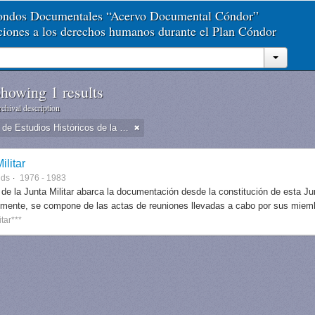
Fondos Documentales “Acervo Documental Cóndor”
aciones a los derechos humanos durante el Plan Cóndor
howing 1 results
chival description
Dirección de Estudios Históricos de la Fuerza Aérea
ilitar
nds
1976 - 1983
 de la Junta Militar abarca la documentación desde la constitución de esta J
lmente, se compone de las actas de reuniones llevadas a cabo por sus miem
itar***