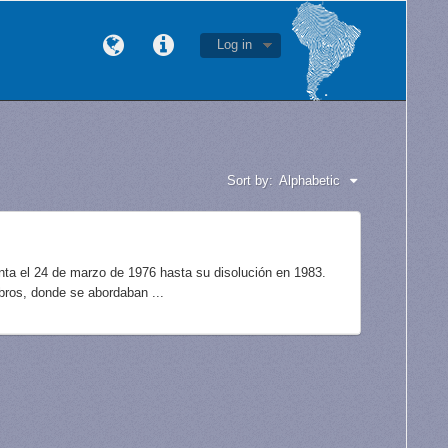
Log in
Sort by:
Alphabetic
unta el 24 de marzo de 1976 hasta su disolución en 1983.
bros, donde se abordaban ...