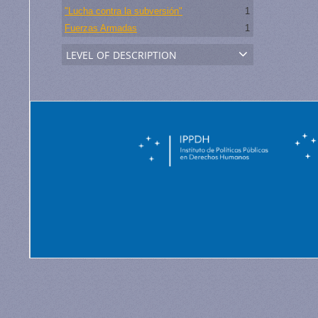
"Lucha contra la subversión"
1
Fuerzas Armadas
1
level of description