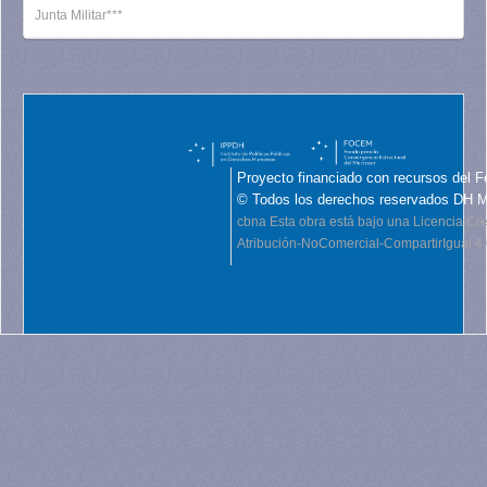
Junta Militar***
Proyecto financiado con recursos del F
© Todos los derechos reservados DH 
cbna
Esta obra está bajo una Licencia C
Atribución-NoComercial-CompartirIgual 4.0