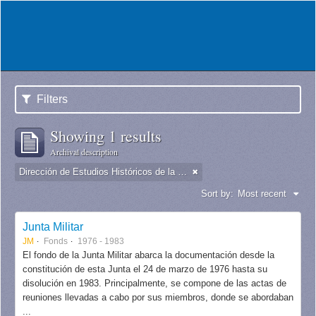
Filters
Showing 1 results
Archival description
Dirección de Estudios Históricos de la Fuerza Aérea
Sort by:
Most recent
Junta Militar
JM
Fonds
1976 - 1983
El fondo de la Junta Militar abarca la documentación desde la
constitución de esta Junta el 24 de marzo de 1976 hasta su
disolución en 1983. Principalmente, se compone de las actas de
reuniones llevadas a cabo por sus miembros, donde se abordaban
...