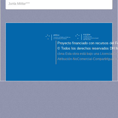
Junta Militar***
Proyecto financiado con recursos del F
© Todos los derechos reservados DH 
cbna
Esta obra está bajo una Licencia C
Atribución-NoComercial-CompartirIgual 4.0