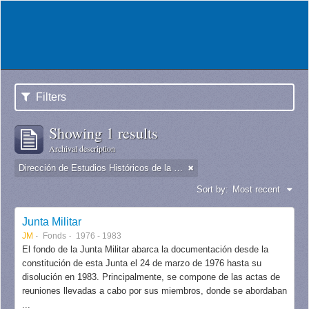
Filters
Showing 1 results
Archival description
Dirección de Estudios Históricos de la Fuerza Aérea
Sort by:
Most recent
Junta Militar
JM
Fonds
1976 - 1983
El fondo de la Junta Militar abarca la documentación desde la
constitución de esta Junta el 24 de marzo de 1976 hasta su
disolución en 1983. Principalmente, se compone de las actas de
reuniones llevadas a cabo por sus miembros, donde se abordaban
...