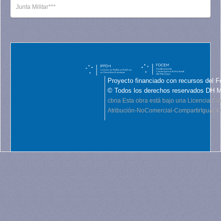
Junta Militar***
Proyecto financiado con recursos del F
© Todos los derechos reservados DH 
cbna
Esta obra está bajo una Licencia C
Atribución-NoComercial-CompartirIgual 4.0