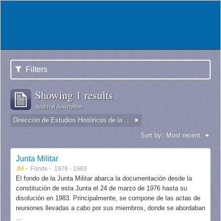
Filters
Showing 1 results
Archival description
Dirección de Estudios Históricos de la Fuerza Aérea
Sort by:
Most recent
Junta Militar
JM
Fonds
1976 - 1983
El fondo de la Junta Militar abarca la documentación desde la
constitución de esta Junta el 24 de marzo de 1976 hasta su
disolución en 1983. Principalmente, se compone de las actas de
reuniones llevadas a cabo por sus miembros, donde se abordaban
...