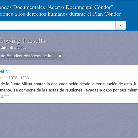
Fondos Documentales “Acervo Documental Cóndor”
aciones a los derechos humanos durante el Plan Cóndor
howing 1 results
chival description
Dirección de Estudios Históricos de la Fuerza Aérea
ilitar
nds
1976 - 1983
 de la Junta Militar abarca la documentación desde la constitución de esta J
lmente, se compone de las actas de reuniones llevadas a cabo por sus miem
itar***