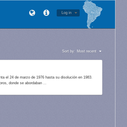
Log in
Sort by:
Most recent
unta el 24 de marzo de 1976 hasta su disolución en 1983.
bros, donde se abordaban ...