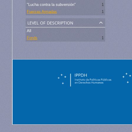
"Lucha contra la subversión"
1
Fuerzas Armadas
1
level of description
All
Fonds
1