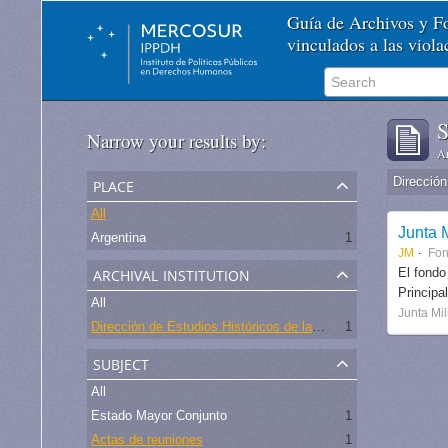
Guía de Archivos y 
vinculados a las viol
S
Narrow your results by:
Ar
place
All
Junta M
Argentina
1
JM
Fo
archival institution
El fondo
Principa
All
Junta Mil
Dirección de Estudios Históricos de la Fuerza Aérea
1
subject
All
Estado Mayor Conjunto
1
Actas de reuniones
1