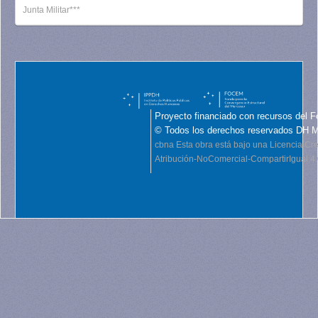
Junta Militar***
Proyecto financiado con recursos del F
© Todos los derechos reservados DH 
cbna
Esta obra está bajo una Licencia C
Atribución-NoComercial-CompartirIgual 4.0