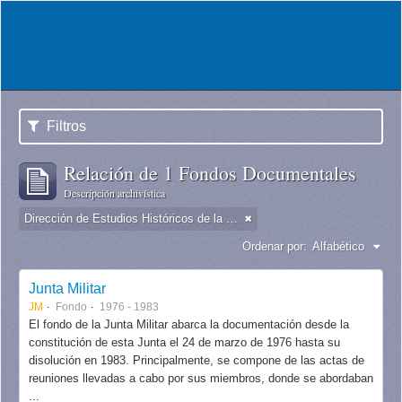
Filtros
Relación de 1 Fondos Documentales
Descripción archivística
Dirección de Estudios Históricos de la Fuerza Aérea
Ordenar por:
Alfabético
Junta Militar
JM
Fondo
1976 - 1983
El fondo de la Junta Militar abarca la documentación desde la
constitución de esta Junta el 24 de marzo de 1976 hasta su
disolución en 1983. Principalmente, se compone de las actas de
reuniones llevadas a cabo por sus miembros, donde se abordaban
...