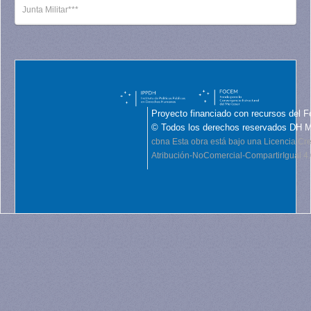
Junta Militar***
Proyecto financiado con recursos del F
© Todos los derechos reservados DH 
cbna
Esta obra está bajo una Licencia C
Atribución-NoComercial-CompartirIgual 4.0