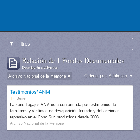
Filtros
Relación de 1 Fondos Documentales
Descripción archivística
Ordenar por:
Alfabético
Archivo Nacional de la Memoria
Testimonios/ ANM
T
Serie
La serie Legajos ANM está conformada por testimonios de
familiares y víctimas de desaparición forzada y del accionar
represivo en el Cono Sur, producidos desde 2003.
Archivo Nacional de la Memoria