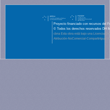
Proyecto financiado con recursos del F
© Todos los derechos reservados DH 
cbna
Esta obra está bajo una Licencia C
Atribución-NoComercial-CompartirIgual 4.0