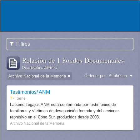
Filtros
Relación de 1 Fondos Documentales
Descripción archivística
Ordenar por:
Alfabético
Archivo Nacional de la Memoria
Testimonios/ ANM
T
Serie
La serie Legajos ANM está conformada por testimonios de
familiares y víctimas de desaparición forzada y del accionar
represivo en el Cono Sur, producidos desde 2003.
Archivo Nacional de la Memoria