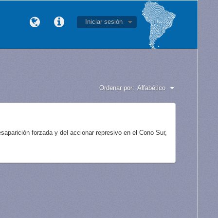
Iniciar sesión
Ordenar por:
Alfabético
aparición forzada y del accionar represivo en el Cono Sur,