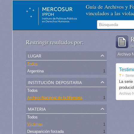
Guía de Archivos y 
vinculados a las viol
R
Restringir resultados por:
De
lugar
Archivo 
Todos
Testim
Argentina
1
T
Serie
institución depositaria
La serie
produci
Todos
Archivo 
Archivo Nacional de la Memoria
1
materia
Todos
Víctimas
1
Desaparición forzada
1