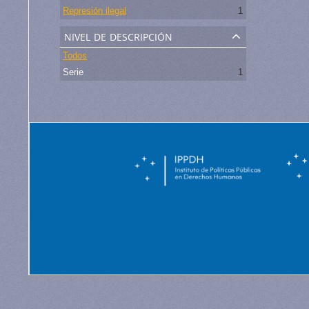
Represión ilegal
1
nivel de descripción
Todos
Serie
1