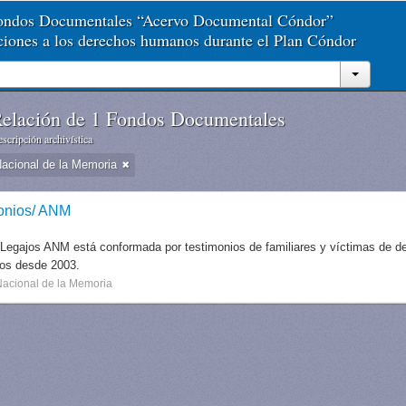
Fondos Documentales “Acervo Documental Cóndor”
aciones a los derechos humanos durante el Plan Cóndor
elación de 1 Fondos Documentales
scripción archivística
Nacional de la Memoria
onios/ ANM
 Legajos ANM está conformada por testimonios de familiares y víctimas de des
dos desde 2003.
Nacional de la Memoria