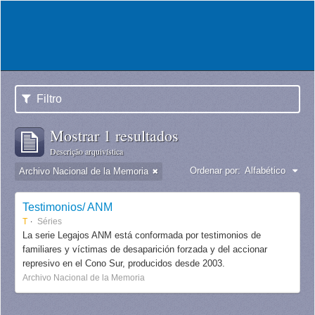
Filtro
Mostrar 1 resultados
Descrição arquivística
Ordenar por:
Alfabético
Archivo Nacional de la Memoria
Testimonios/ ANM
T
Séries
La serie Legajos ANM está conformada por testimonios de
familiares y víctimas de desaparición forzada y del accionar
represivo en el Cono Sur, producidos desde 2003.
Archivo Nacional de la Memoria