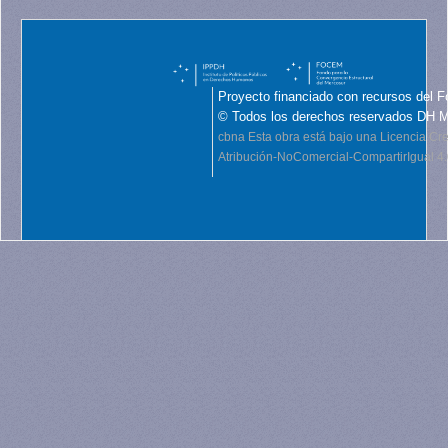
Proyecto financiado con recursos del F
© Todos los derechos reservados DH 
cbna
Esta obra está bajo una Licencia C
Atribución-NoComercial-CompartirIgual 4.0