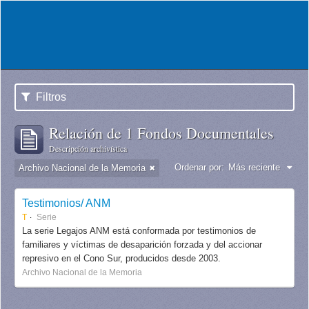
Filtros
Relación de 1 Fondos Documentales
Descripción archivística
Ordenar por:
Más reciente
Archivo Nacional de la Memoria
Testimonios/ ANM
T
Serie
La serie Legajos ANM está conformada por testimonios de
familiares y víctimas de desaparición forzada y del accionar
represivo en el Cono Sur, producidos desde 2003.
Archivo Nacional de la Memoria