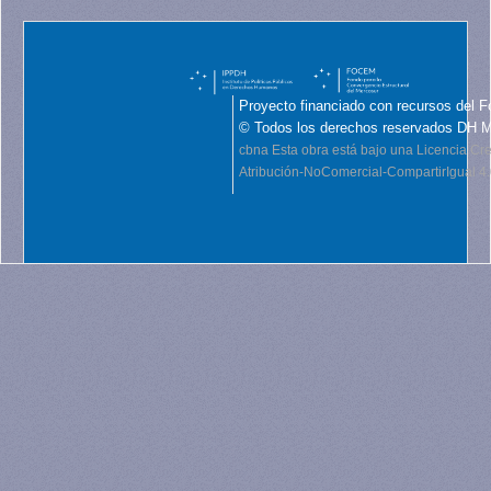
Proyecto financiado con recursos del F
© Todos los derechos reservados DH 
cbna
Esta obra está bajo una Licencia C
Atribución-NoComercial-CompartirIgual 4.0