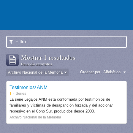
Filtro
Mostrar 1 resultados
Descrição arquivística
Ordenar por:
Alfabético
Archivo Nacional de la Memoria
Testimonios/ ANM
T
Séries
La serie Legajos ANM está conformada por testimonios de
familiares y víctimas de desaparición forzada y del accionar
represivo en el Cono Sur, producidos desde 2003.
Archivo Nacional de la Memoria