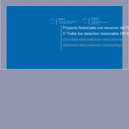
Proyecto financiado con recursos del F
© Todos los derechos reservados DH 
cbna
Esta obra está bajo una Licencia C
Atribución-NoComercial-CompartirIgual 4.0