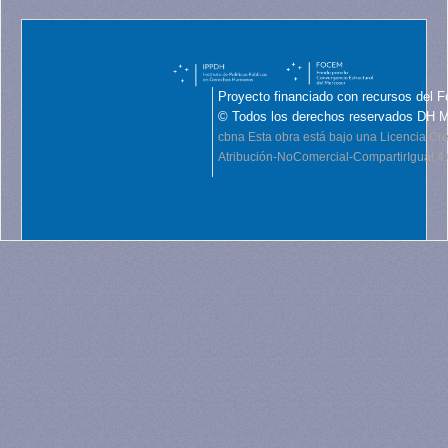
Proyecto financiado con recursos del F
© Todos los derechos reservados DH 
cbna
Esta obra está bajo una Licencia C
Atribución-NoComercial-CompartirIgual 4.0