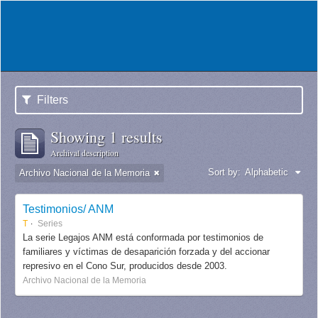
Filters
Showing 1 results
Archival description
Sort by:
Alphabetic
Archivo Nacional de la Memoria
Testimonios/ ANM
T
Series
La serie Legajos ANM está conformada por testimonios de
familiares y víctimas de desaparición forzada y del accionar
represivo en el Cono Sur, producidos desde 2003.
Archivo Nacional de la Memoria