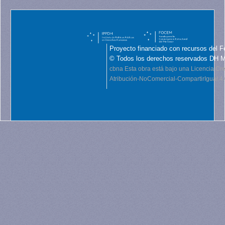
Proyecto financiado con recursos del F
© Todos los derechos reservados DH 
cbna
Esta obra está bajo una Licencia C
Atribución-NoComercial-CompartirIgual 4.0