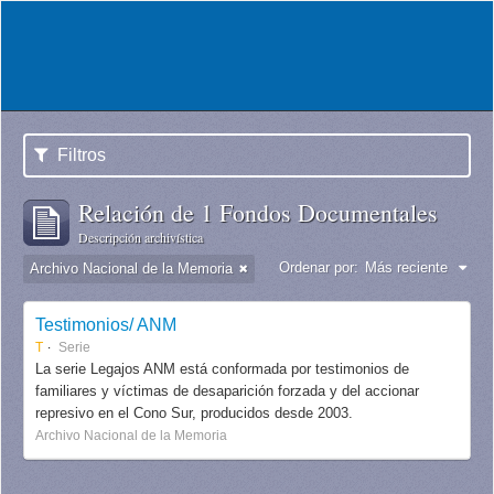
Filtros
Relación de 1 Fondos Documentales
Descripción archivística
Ordenar por:
Más reciente
Archivo Nacional de la Memoria
Testimonios/ ANM
T
Serie
La serie Legajos ANM está conformada por testimonios de
familiares y víctimas de desaparición forzada y del accionar
represivo en el Cono Sur, producidos desde 2003.
Archivo Nacional de la Memoria