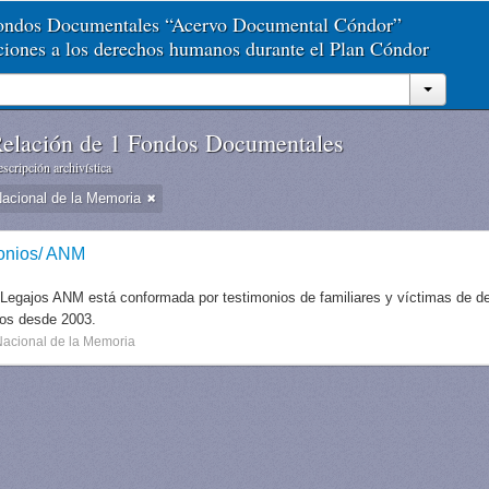
Fondos Documentales “Acervo Documental Cóndor”
aciones a los derechos humanos durante el Plan Cóndor
elación de 1 Fondos Documentales
scripción archivística
Nacional de la Memoria
onios/ ANM
 Legajos ANM está conformada por testimonios de familiares y víctimas de des
dos desde 2003.
Nacional de la Memoria