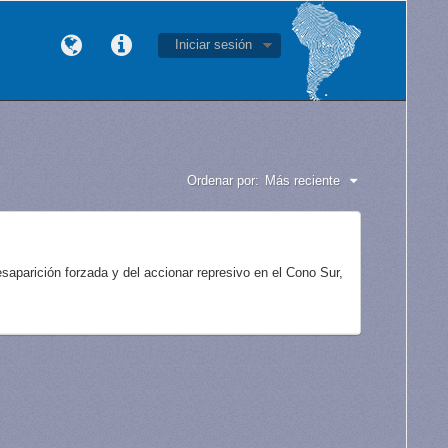
Iniciar sesión
Ordenar por:
Más reciente
aparición forzada y del accionar represivo en el Cono Sur,