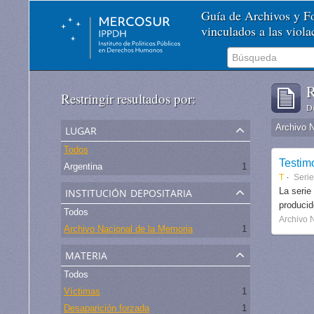
Guía de Archivos y 
vinculados a las viol
R
Restringir resultados por:
De
lugar
Archivo 
Todos
Testim
Argentina
1
T
Serie
institución depositaria
La serie
produci
Todos
Archivo 
Archivo Nacional de la Memoria
1
materia
Todos
Víctimas
1
Desaparición forzada
1