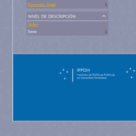
Represión ilegal
1
nivel de descripción
Todos
Serie
1