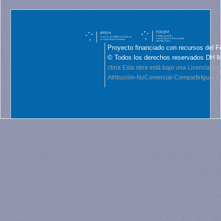
Proyecto financiado con recursos del F
© Todos los derechos reservados DH 
cbna
Esta obra está bajo una Licencia C
Atribución-NoComercial-CompartirIgual 4.0