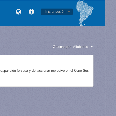
Iniciar sesión
Ordenar por:
Alfabético
aparición forzada y del accionar represivo en el Cono Sur,