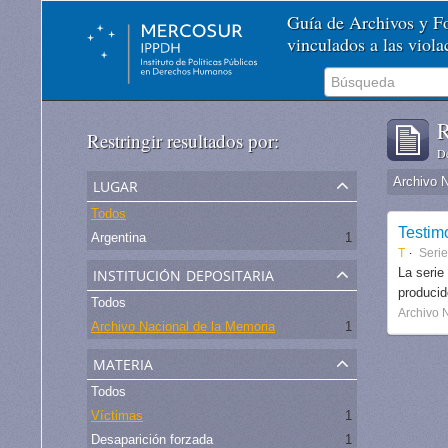
Guía de Archivos y 
vinculados a las viol
R
Restringir resultados por:
De
lugar
Archivo 
Todos
Testim
Argentina
1
T
Serie
institución depositaria
La serie
produci
Todos
Archivo 
Archivo Nacional de la Memoria
1
materia
Todos
Víctimas
1
Desaparición forzada
1