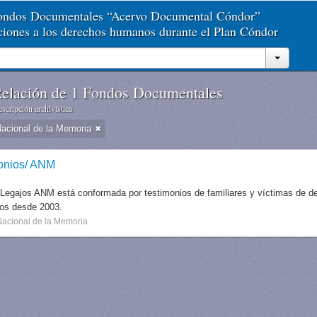
Fondos Documentales “Acervo Documental Cóndor”
aciones a los derechos humanos durante el Plan Cóndor
elación de 1 Fondos Documentales
scripción archivística
Nacional de la Memoria
onios/ ANM
 Legajos ANM está conformada por testimonios de familiares y víctimas de des
dos desde 2003.
Nacional de la Memoria