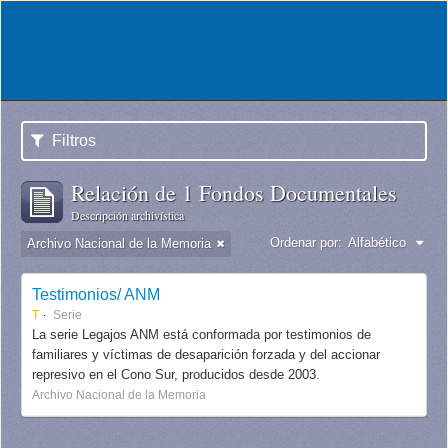
Filtros
Relación de 1 Fondos Documentales
Descripción archivística
Ordenar por:
Alfabético
Archivo Nacional de la Memoria
Testimonios/ ANM
T
Serie
La serie Legajos ANM está conformada por testimonios de
familiares y víctimas de desaparición forzada y del accionar
represivo en el Cono Sur, producidos desde 2003.
Archivo Nacional de la Memoria