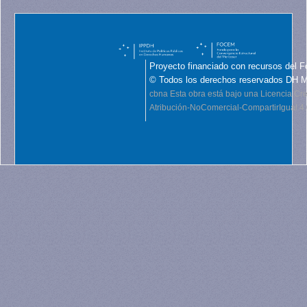
Proyecto financiado con recursos del F
© Todos los derechos reservados DH 
cbna
Esta obra está bajo una Licencia C
Atribución-NoComercial-CompartirIgual 4.0