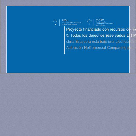
Proyecto financiado con recursos del F
© Todos los derechos reservados DH 
cbna
Esta obra está bajo una Licencia C
Atribución-NoComercial-CompartirIgual 4.0