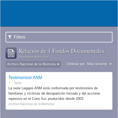
Filtros
Relación de 1 Fondos Documentales
Descripción archivística
Ordenar por:
Más reciente
Archivo Nacional de la Memoria
Testimonios/ ANM
T
Serie
La serie Legajos ANM está conformada por testimonios de
familiares y víctimas de desaparición forzada y del accionar
represivo en el Cono Sur, producidos desde 2003.
Archivo Nacional de la Memoria