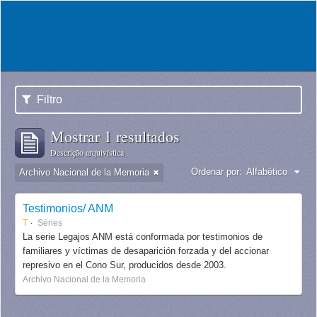
Filtro
Mostrar 1 resultados
Descrição arquivística
Ordenar por:
Alfabético
Archivo Nacional de la Memoria
Testimonios/ ANM
T
Séries
La serie Legajos ANM está conformada por testimonios de
familiares y víctimas de desaparición forzada y del accionar
represivo en el Cono Sur, producidos desde 2003.
Archivo Nacional de la Memoria