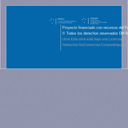
Proyecto financiado con recursos del F
© Todos los derechos reservados DH 
cbna
Esta obra está bajo una Licencia C
Atribución-NoComercial-CompartirIgual 4.0