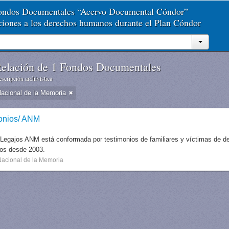
Fondos Documentales “Acervo Documental Cóndor”
aciones a los derechos humanos durante el Plan Cóndor
elación de 1 Fondos Documentales
scripción archivística
Nacional de la Memoria
onios/ ANM
 Legajos ANM está conformada por testimonios de familiares y víctimas de des
dos desde 2003.
Nacional de la Memoria