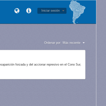
Iniciar sesión
Ordenar por:
Más reciente
aparición forzada y del accionar represivo en el Cono Sur,