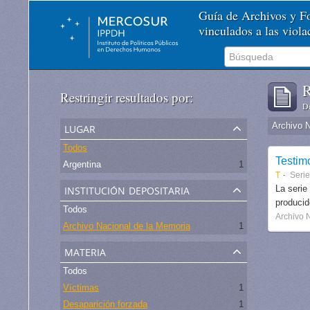
Guía de Archivos y 
vinculados a las viol
R
Restringir resultados por:
De
lugar
Archivo 
Todos
Testim
Argentina
1
T
Serie
institución depositaria
La serie
produci
Todos
Archivo 
Archivo Nacional de la Memoria
1
materia
Todos
Víctimas
1
Desaparición forzada
1