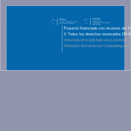
Proyecto financiado con recursos del F
© Todos los derechos reservados DH 
cbna
Esta obra está bajo una Licencia C
Atribución-NoComercial-CompartirIgual 4.0