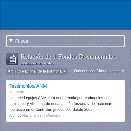
Filtros
Relación de 1 Fondos Documentales
Descripción archivística
Ordenar por:
Más reciente
Archivo Nacional de la Memoria
Testimonios/ ANM
T
Serie
La serie Legajos ANM está conformada por testimonios de
familiares y víctimas de desaparición forzada y del accionar
represivo en el Cono Sur, producidos desde 2003.
Archivo Nacional de la Memoria