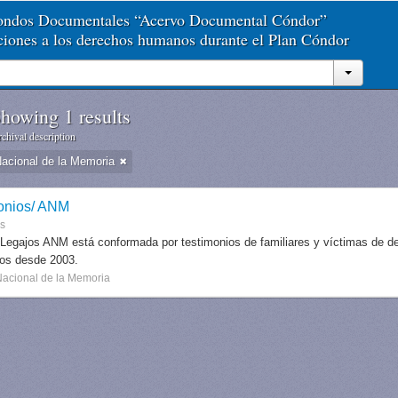
Fondos Documentales “Acervo Documental Cóndor”
aciones a los derechos humanos durante el Plan Cóndor
howing 1 results
chival description
Nacional de la Memoria
onios/ ANM
es
 Legajos ANM está conformada por testimonios de familiares y víctimas de des
dos desde 2003.
Nacional de la Memoria