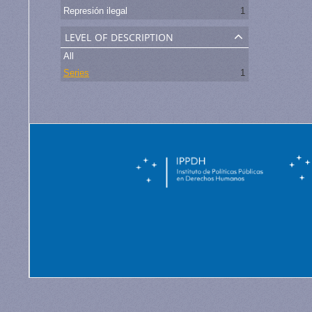
Represión ilegal
1
level of description
All
Series
1