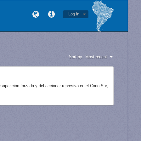
Log in
Sort by:
Most recent
aparición forzada y del accionar represivo en el Cono Sur,