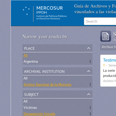
Guía de Archivos y 
vinculados a las viol
S
Narrow your results by:
Ar
place
Archivo 
All
Testim
Argentina
1
T
Seri
archival institution
La serie
produci
All
Archivo 
Archivo Nacional de la Memoria
1
subject
All
Víctimas
1
Desaparición forzada
1