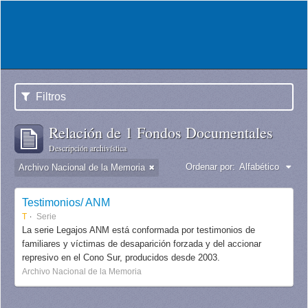
Filtros
Relación de 1 Fondos Documentales
Descripción archivística
Ordenar por:
Alfabético
Archivo Nacional de la Memoria
Testimonios/ ANM
T
Serie
La serie Legajos ANM está conformada por testimonios de
familiares y víctimas de desaparición forzada y del accionar
represivo en el Cono Sur, producidos desde 2003.
Archivo Nacional de la Memoria