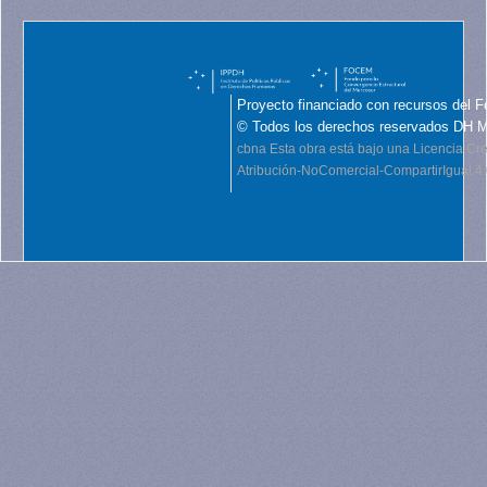
Proyecto financiado con recursos del F
© Todos los derechos reservados DH 
cbna
Esta obra está bajo una Licencia C
Atribución-NoComercial-CompartirIgual 4.0