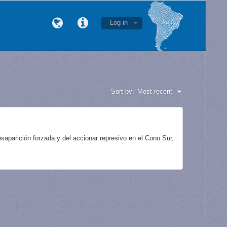
Log in
Sort by:
Most recent
aparición forzada y del accionar represivo en el Cono Sur,