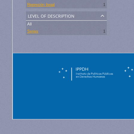
Represión ilegal
1
level of description
All
Series
1