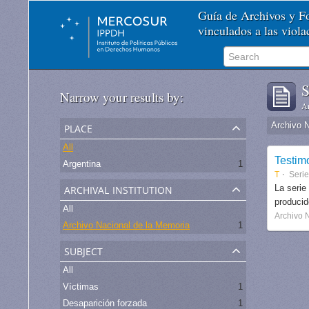
Guía de Archivos y 
vinculados a las viol
S
Narrow your results by:
Ar
place
Archivo 
All
Testim
Argentina
1
T
Seri
archival institution
La serie
produci
All
Archivo 
Archivo Nacional de la Memoria
1
subject
All
Víctimas
1
Desaparición forzada
1