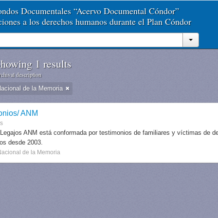
Fondos Documentales “Acervo Documental Cóndor”
aciones a los derechos humanos durante el Plan Cóndor
howing 1 results
chival description
Nacional de la Memoria
onios/ ANM
es
 Legajos ANM está conformada por testimonios de familiares y víctimas de des
dos desde 2003.
Nacional de la Memoria