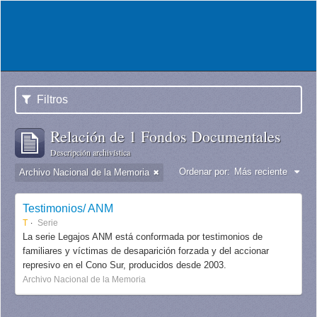
Filtros
Relación de 1 Fondos Documentales
Descripción archivística
Ordenar por:
Más reciente
Archivo Nacional de la Memoria
Testimonios/ ANM
T
Serie
La serie Legajos ANM está conformada por testimonios de
familiares y víctimas de desaparición forzada y del accionar
represivo en el Cono Sur, producidos desde 2003.
Archivo Nacional de la Memoria