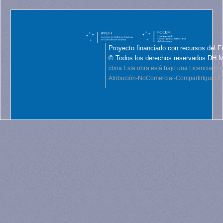
Proyecto financiado con recursos del F
© Todos los derechos reservados DH 
cbna
Esta obra está bajo una Licencia C
Atribución-NoComercial-CompartirIgual 4.0