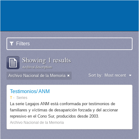
Filters
Showing 1 results
Archival description
Sort by:
Most recent
Archivo Nacional de la Memoria
Testimonios/ ANM
T
Series
La serie Legajos ANM está conformada por testimonios de
familiares y víctimas de desaparición forzada y del accionar
represivo en el Cono Sur, producidos desde 2003.
Archivo Nacional de la Memoria