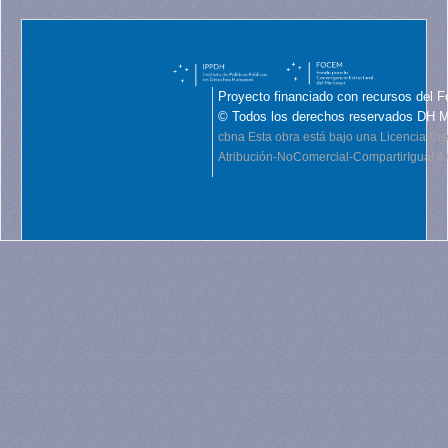
Proyecto financiado con recursos del F
© Todos los derechos reservados DH 
cbna
Esta obra está bajo una Licencia C
Atribución-NoComercial-CompartirIgual 4.0