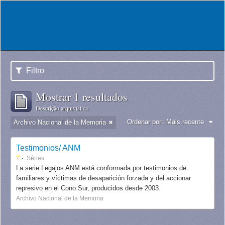
Filtro
Mostrar 1 resultados
Descrição arquivística
Ordenar por:
Mais recente
Archivo Nacional de la Memoria
Testimonios/ ANM
T
Séries
La serie Legajos ANM está conformada por testimonios de
familiares y víctimas de desaparición forzada y del accionar
represivo en el Cono Sur, producidos desde 2003.
Archivo Nacional de la Memoria