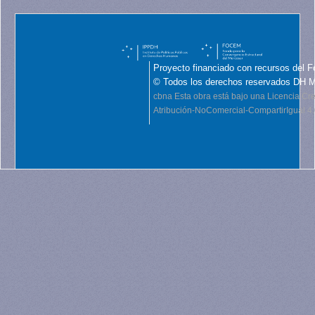
Proyecto financiado con recursos del F
© Todos los derechos reservados DH 
cbna
Esta obra está bajo una Licencia C
Atribución-NoComercial-CompartirIgual 4.0