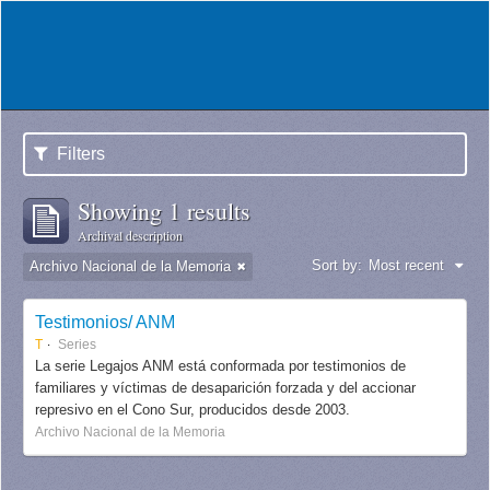
Filters
Showing 1 results
Archival description
Sort by:
Most recent
Archivo Nacional de la Memoria
Testimonios/ ANM
T
Series
La serie Legajos ANM está conformada por testimonios de
familiares y víctimas de desaparición forzada y del accionar
represivo en el Cono Sur, producidos desde 2003.
Archivo Nacional de la Memoria