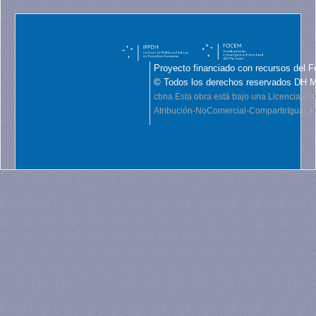
Proyecto financiado con recursos del F
© Todos los derechos reservados DH 
cbna
Esta obra está bajo una Licencia C
Atribución-NoComercial-CompartirIgual 4.0