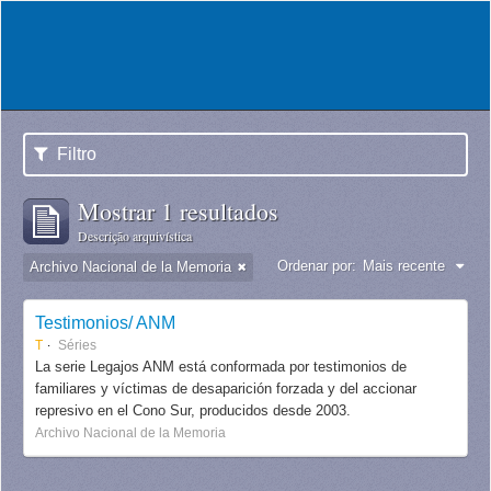
Filtro
Mostrar 1 resultados
Descrição arquivística
Ordenar por:
Mais recente
Archivo Nacional de la Memoria
Testimonios/ ANM
T
Séries
La serie Legajos ANM está conformada por testimonios de
familiares y víctimas de desaparición forzada y del accionar
represivo en el Cono Sur, producidos desde 2003.
Archivo Nacional de la Memoria