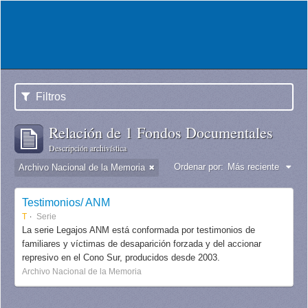
Filtros
Relación de 1 Fondos Documentales
Descripción archivística
Ordenar por:
Más reciente
Archivo Nacional de la Memoria
Testimonios/ ANM
T
Serie
La serie Legajos ANM está conformada por testimonios de
familiares y víctimas de desaparición forzada y del accionar
represivo en el Cono Sur, producidos desde 2003.
Archivo Nacional de la Memoria