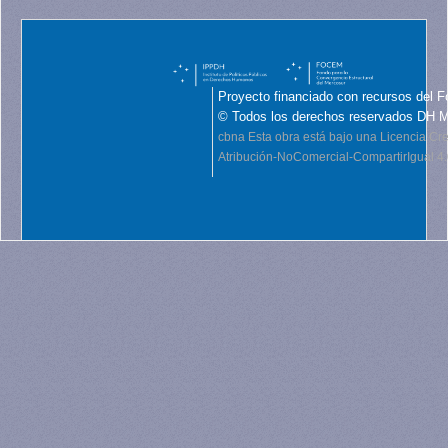
Proyecto financiado con recursos del F
© Todos los derechos reservados DH 
cbna
Esta obra está bajo una Licencia C
Atribución-NoComercial-CompartirIgual 4.0