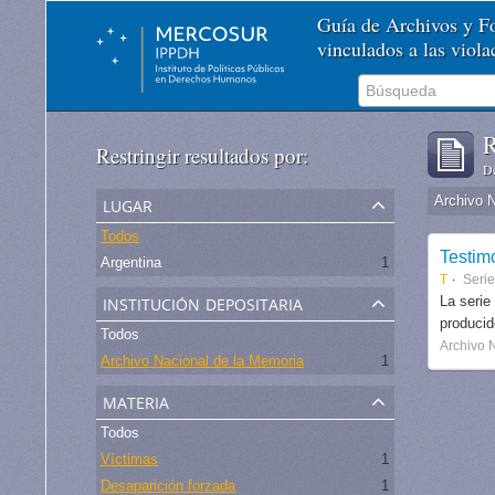
Guía de Archivos y 
vinculados a las viol
R
Restringir resultados por:
De
lugar
Archivo 
Todos
Testim
Argentina
1
T
Serie
institución depositaria
La serie
produci
Todos
Archivo 
Archivo Nacional de la Memoria
1
materia
Todos
Víctimas
1
Desaparición forzada
1