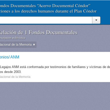
Fondos Documentales “Acervo Documental Cóndor”
aciones a los derechos humanos durante el Plan Cóndor
elación de 1 Fondos Documentales
scripción archivística
Nacional de la Memoria
onios/ ANM
 Legajos ANM está conformada por testimonios de familiares y víctimas de des
dos desde 2003.
Nacional de la Memoria