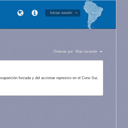
Iniciar sesión
Ordenar por:
Más reciente
aparición forzada y del accionar represivo en el Cono Sur,