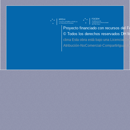
Proyecto financiado con recursos del F
© Todos los derechos reservados DH 
cbna
Esta obra está bajo una Licencia C
Atribución-NoComercial-CompartirIgual 4.0