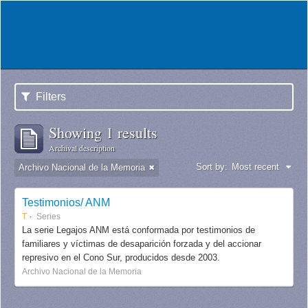
Filters
Showing 1 results
Archival description
Sort by:
Most recent
Archivo Nacional de la Memoria
Testimonios/ ANM
T
Series
La serie Legajos ANM está conformada por testimonios de
familiares y víctimas de desaparición forzada y del accionar
represivo en el Cono Sur, producidos desde 2003.
Archivo Nacional de la Memoria