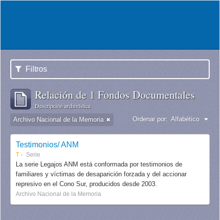
Filtros
Relación de 1 Fondos Documentales
Descripción archivística
Ordenar por:
Alfabético
Archivo Nacional de la Memoria
Testimonios/ ANM
T
Serie
La serie Legajos ANM está conformada por testimonios de
familiares y víctimas de desaparición forzada y del accionar
represivo en el Cono Sur, producidos desde 2003.
Archivo Nacional de la Memoria