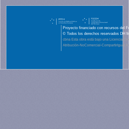
Proyecto financiado con recursos del F
© Todos los derechos reservados DH 
cbna
Esta obra está bajo una Licencia C
Atribución-NoComercial-CompartirIgual 4.0