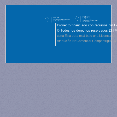
Proyecto financiado con recursos del F
© Todos los derechos reservados DH 
cbna
Esta obra está bajo una Licencia C
Atribución-NoComercial-CompartirIgual 4.0