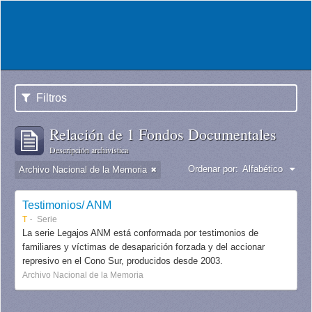
Filtros
Relación de 1 Fondos Documentales
Descripción archivística
Ordenar por:
Alfabético
Archivo Nacional de la Memoria
Testimonios/ ANM
T
Serie
La serie Legajos ANM está conformada por testimonios de
familiares y víctimas de desaparición forzada y del accionar
represivo en el Cono Sur, producidos desde 2003.
Archivo Nacional de la Memoria