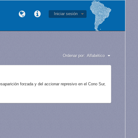
Iniciar sesión
Ordenar por:
Alfabético
aparición forzada y del accionar represivo en el Cono Sur,