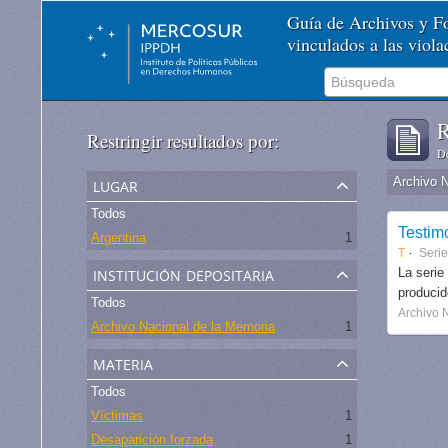
Guía de Archivos y 
vinculados a las viol
R
Restringir resultados por:
De
lugar
Archivo 
Todos
Testim
Argentina
1
T
Serie
institución depositaria
La serie
produci
Todos
Archivo 
Archivo Nacional de la Memoria
1
materia
Todos
Víctimas
1
Desaparición forzada
1