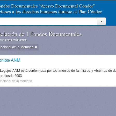
Fondos Documentales “Acervo Documental Cóndor”
aciones a los derechos humanos durante el Plan Cóndor
elación de 1 Fondos Documentales
scripción archivística
Nacional de la Memoria
onios/ ANM
 Legajos ANM está conformada por testimonios de familiares y víctimas de des
dos desde 2003.
Nacional de la Memoria