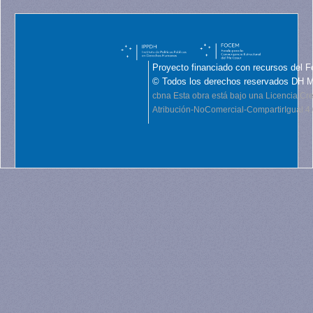
Proyecto financiado con recursos del F
© Todos los derechos reservados DH 
cbna
Esta obra está bajo una Licencia C
Atribución-NoComercial-CompartirIgual 4.0