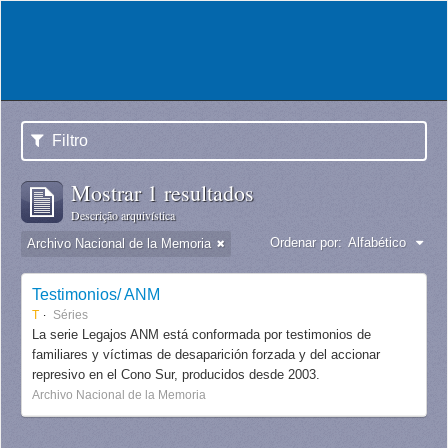
Filtro
Mostrar 1 resultados
Descrição arquivística
Ordenar por:
Alfabético
Archivo Nacional de la Memoria
Testimonios/ ANM
T
Séries
La serie Legajos ANM está conformada por testimonios de
familiares y víctimas de desaparición forzada y del accionar
represivo en el Cono Sur, producidos desde 2003.
Archivo Nacional de la Memoria