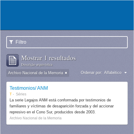
Filtro
Mostrar 1 resultados
Descrição arquivística
Ordenar por:
Alfabético
Archivo Nacional de la Memoria
Testimonios/ ANM
T
Séries
La serie Legajos ANM está conformada por testimonios de
familiares y víctimas de desaparición forzada y del accionar
represivo en el Cono Sur, producidos desde 2003.
Archivo Nacional de la Memoria