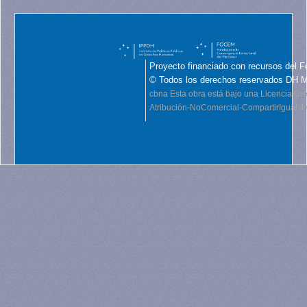
Proyecto financiado con recursos del F
© Todos los derechos reservados DH 
cbna
Esta obra está bajo una Licencia C
Atribución-NoComercial-CompartirIgual 4.0