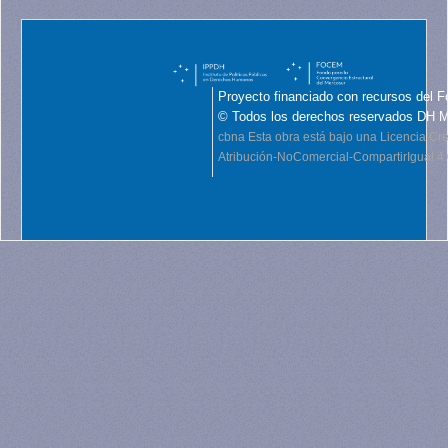
Proyecto financiado con recursos del F
© Todos los derechos reservados DH 
cbna
Esta obra está bajo una Licencia C
Atribución-NoComercial-CompartirIgual 4.0