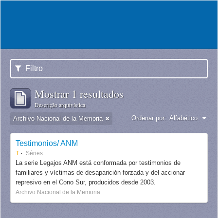
Filtro
Mostrar 1 resultados
Descrição arquivística
Ordenar por:
Alfabético
Archivo Nacional de la Memoria
Testimonios/ ANM
T
Séries
La serie Legajos ANM está conformada por testimonios de
familiares y víctimas de desaparición forzada y del accionar
represivo en el Cono Sur, producidos desde 2003.
Archivo Nacional de la Memoria