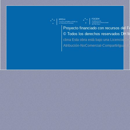
Proyecto financiado con recursos del F
© Todos los derechos reservados DH 
cbna
Esta obra está bajo una Licencia C
Atribución-NoComercial-CompartirIgual 4.0