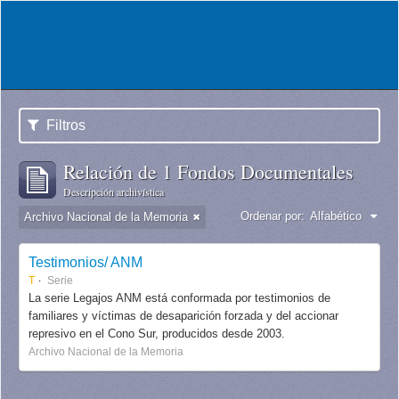
Filtros
Relación de 1 Fondos Documentales
Descripción archivística
Ordenar por:
Alfabético
Archivo Nacional de la Memoria
Testimonios/ ANM
T
Serie
La serie Legajos ANM está conformada por testimonios de
familiares y víctimas de desaparición forzada y del accionar
represivo en el Cono Sur, producidos desde 2003.
Archivo Nacional de la Memoria