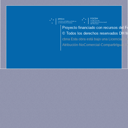
Proyecto financiado con recursos del F
© Todos los derechos reservados DH 
cbna
Esta obra está bajo una Licencia C
Atribución-NoComercial-CompartirIgual 4.0