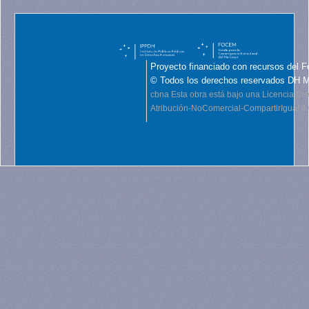
Proyecto financiado con recursos del F
© Todos los derechos reservados DH 
cbna
Esta obra está bajo una Licencia C
Atribución-NoComercial-CompartirIgual 4.0