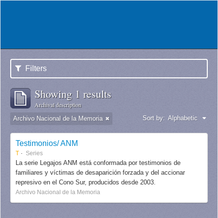
Filters
Showing 1 results
Archival description
Sort by:
Alphabetic
Archivo Nacional de la Memoria
Testimonios/ ANM
T
Series
La serie Legajos ANM está conformada por testimonios de
familiares y víctimas de desaparición forzada y del accionar
represivo en el Cono Sur, producidos desde 2003.
Archivo Nacional de la Memoria