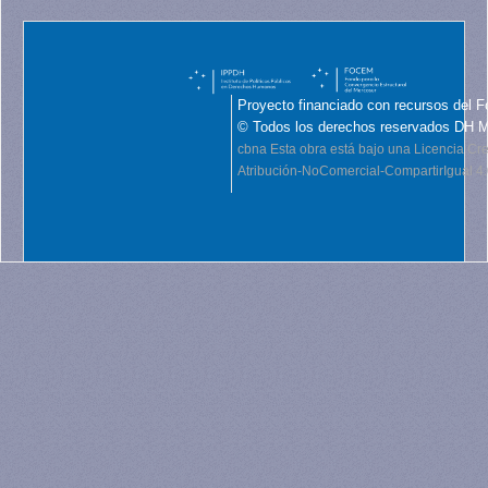
Proyecto financiado con recursos del F
© Todos los derechos reservados DH 
cbna
Esta obra está bajo una Licencia C
Atribución-NoComercial-CompartirIgual 4.0