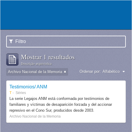
Filtro
Mostrar 1 resultados
Descrição arquivística
Ordenar por:
Alfabético
Archivo Nacional de la Memoria
Testimonios/ ANM
T
Séries
La serie Legajos ANM está conformada por testimonios de
familiares y víctimas de desaparición forzada y del accionar
represivo en el Cono Sur, producidos desde 2003.
Archivo Nacional de la Memoria