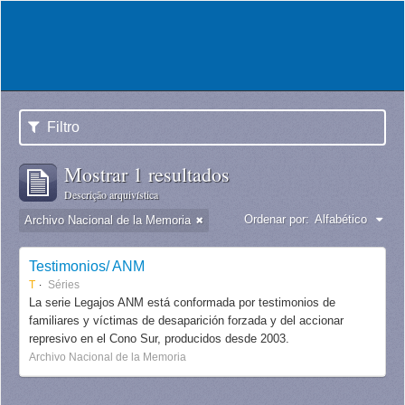
Filtro
Mostrar 1 resultados
Descrição arquivística
Ordenar por:
Alfabético
Archivo Nacional de la Memoria
Testimonios/ ANM
T
Séries
La serie Legajos ANM está conformada por testimonios de
familiares y víctimas de desaparición forzada y del accionar
represivo en el Cono Sur, producidos desde 2003.
Archivo Nacional de la Memoria