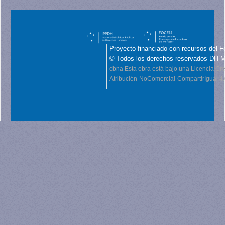
Proyecto financiado con recursos del F
© Todos los derechos reservados DH 
cbna
Esta obra está bajo una Licencia C
Atribución-NoComercial-CompartirIgual 4.0