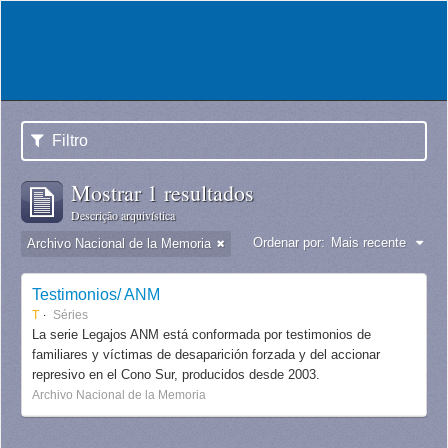
Filtro
Mostrar 1 resultados
Descrição arquivística
Ordenar por:
Mais recente
Archivo Nacional de la Memoria
Testimonios/ ANM
T
Séries
La serie Legajos ANM está conformada por testimonios de
familiares y víctimas de desaparición forzada y del accionar
represivo en el Cono Sur, producidos desde 2003.
Archivo Nacional de la Memoria