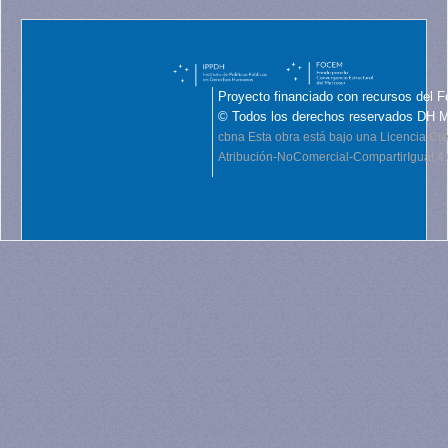
Proyecto financiado con recursos del F
© Todos los derechos reservados DH 
cbna
Esta obra está bajo una Licencia C
Atribución-NoComercial-CompartirIgual 4.0