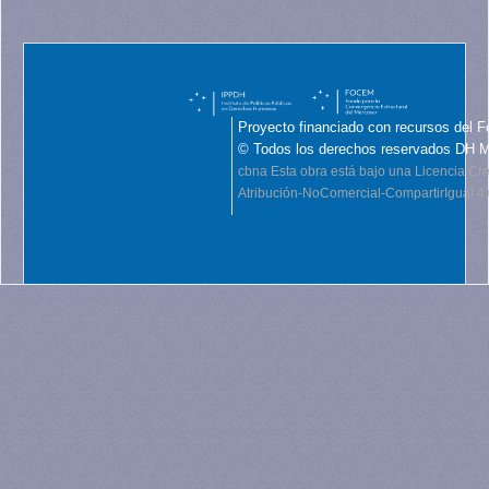
Proyecto financiado con recursos del F
© Todos los derechos reservados DH 
cbna
Esta obra está bajo una Licencia C
Atribución-NoComercial-CompartirIgual 4.0